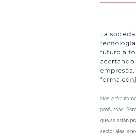
La socieda
tecnología
futuro a t
acertando.
empresas,
forma conj
Nos enfrentamo
profundas. Per
que se están p
sectoriales, si