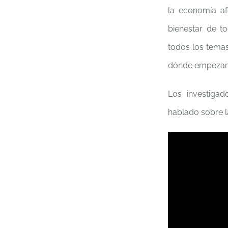
la economía afe
bienestar de t
todos los temas
dónde empezar
Los investigad
hablado sobre l