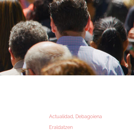
Actualidad
,
Debagoiena
Eraldatzen