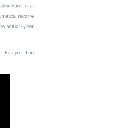
alimentario o al
imática recorre
ómo actuar? ¿Por
i Eizagirre han