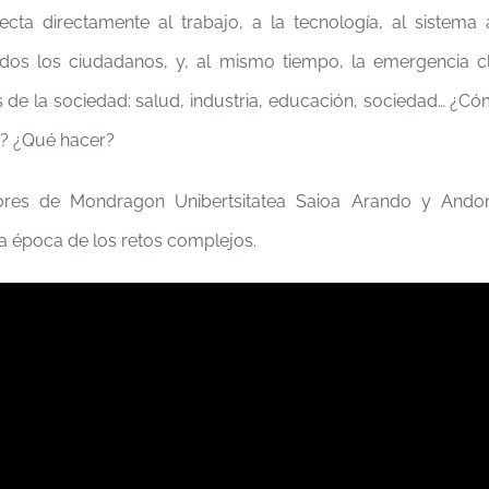
cta directamente al trabajo, a la tecnología, al sistema 
odos los ciudadanos, y, al mismo tiempo, la emergencia cl
 de la sociedad: salud, industria, educación, sociedad… ¿C
? ¿Qué hacer?
ores de Mondragon Unibertsitatea Saioa Arando y Andon
a época de los retos complejos.