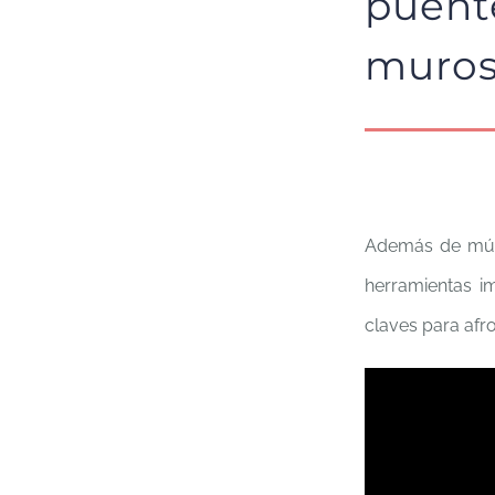
puent
muros
Además de músi
herramientas im
claves para afro