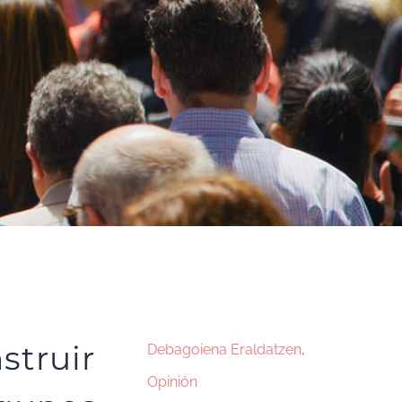
struir
Debagoiena Eraldatzen
,
Opinión