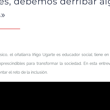
es, debemos derribar a
»
co, el oñatiarra Iñigo Ugarte es educador social; tiene e
prescindibles para transformar la sociedad. En esta entre
ntar el reto de la inclusión.