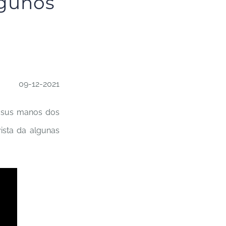
lgunos
09-12-2021
n sus manos dos
vista da algunas