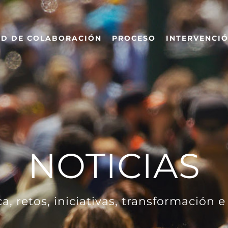
ED DE COLABORACIÓN
PROCESO
INTERVENCI
NOTICIAS
 retos, iniciativas, transformación e 