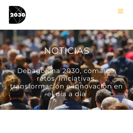
Skip
to
content
NOTICIAS
Debagoiena 2030, comarca,
retos, iniciativas,
transformación e innovación en
el día a día