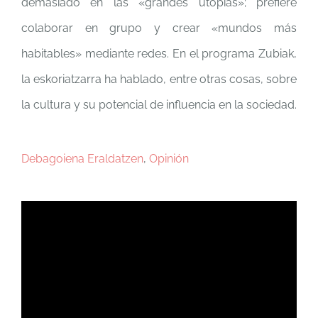
demasiado en las «grandes utopías»; prefiere
colaborar en grupo y crear «mundos más
habitables» mediante redes. En el programa Zubiak,
la eskoriatzarra ha hablado, entre otras cosas, sobre
la cultura y su potencial de influencia en la sociedad.
Debagoiena Eraldatzen
,
Opinión