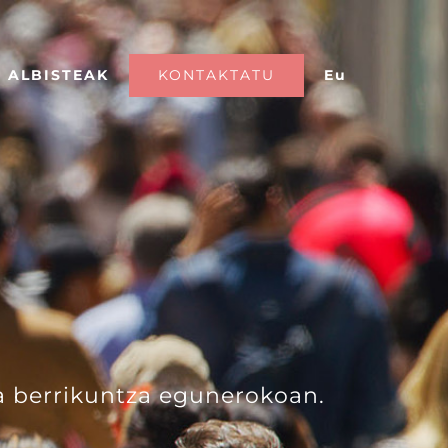
KONTAKTATU
Eu
ALBISTEAK
a berrikuntza egunerokoan.