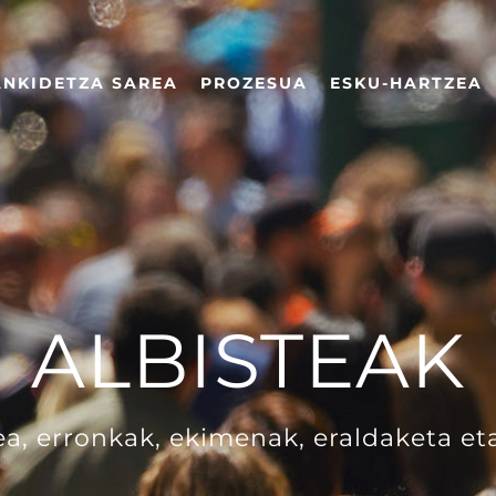
ANKIDETZA SAREA
PROZESUA
ESKU-HARTZEA
ALBISTEAK
a, erronkak, ekimenak, eraldaketa et