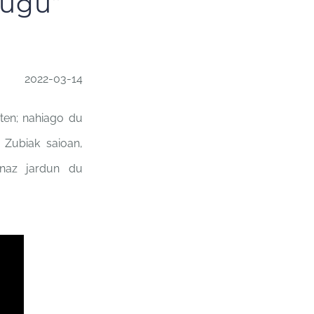
tugu”
2022-03-14
sten; nahiago du
. Zubiak saioan,
enaz jardun du