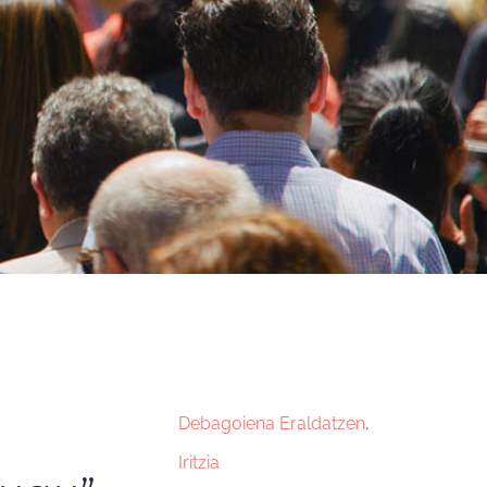
Debagoiena Eraldatzen
,
Iritzia