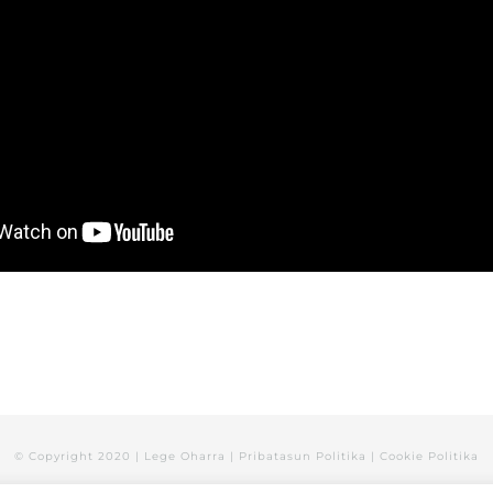
© Copyright 2020 |
Lege Oharra
|
Pribatasun Politika
|
Cookie Politika