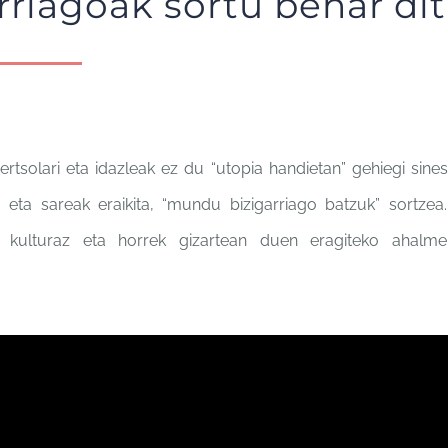
rriagoak sortu behar di
rtsolari eta idazleak ez du “utopia handietan” gehiegi sine
, eta sareak eraikita, “mundu bizigarriago batzuk” sortzea
, kulturaz eta horrek gizartean duen eragiteko ahalm