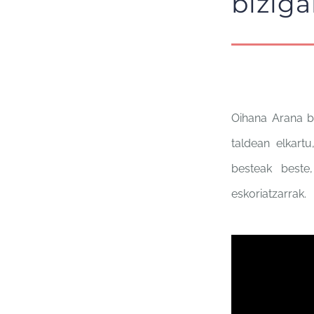
biziga
Oihana Arana be
taldean elkartu
besteak beste
eskoriatzarrak.