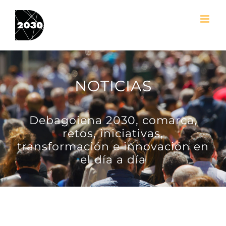
Skip
to
content
NOTICIAS
Debagoiena 2030, comarca,
retos, iniciativas,
transformación e innovación en
el día a día