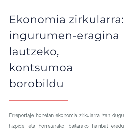
Ekonomia zirkularra:
ingurumen-eragina
lautzeko,
kontsumoa
borobildu
Erreportaje honetan ekonomia zirkularra izan dugu
hizpide, eta horretarako, bailarako hainbat eredu