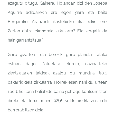
ezagutu ditugu. Gainera, Holandan bizi den Joseba
Aguirre adituarekin ere egon gara eta baita
Bergarako Aranzadi ikastetxeko ikasleekin ere.
Zertan datza ekonomia zirkularra? Eta zergatik da
hain garrantzitsua?
Gure gizartea –eta bereziki gure planeta– ataka
estuan dago. Datuetara etorrita, nazioarteko
zientzialarien taldeak azaldu du mundua %8,6
bakarrik dela zirkularra. Horrek esan nahi du urtean
100 bilioi tona baliabide baino gehiago kontsumitzen
direla eta tona horien %8,6 soilik birziklatzen edo
berrerabiltzen dela.