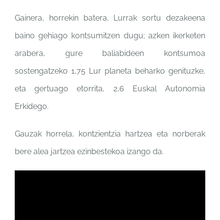
Gainera, horrekin batera, Lurrak sortu dezakeena
baino gehiago kontsumitzen dugu; azken ikerketen
arabera, gure baliabideen kontsumoa
sostengatzeko 1,75 Lur planeta beharko genituzke,
eta gertuago etorrita, 2,6 Euskal Autonomia
Erkidego.
Gauzak horrela, kontzientzia hartzea eta norberak
bere alea jartzea ezinbestekoa izango da.