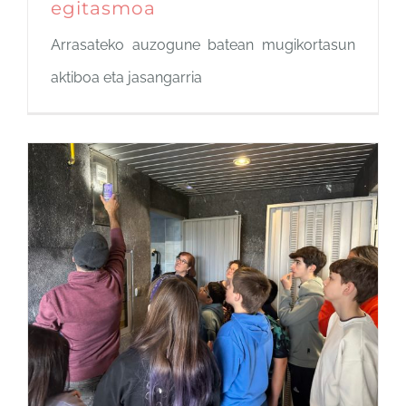
egitasmoa
Arrasateko auzogune batean mugikortasun
aktiboa eta jasangarria