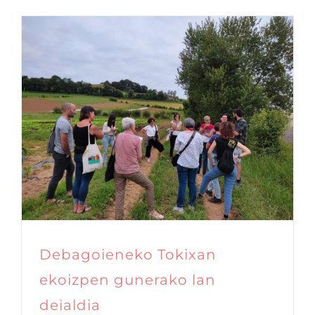
Debagoieneko Tokixan
ekoizpen gunerako lan
deialdia