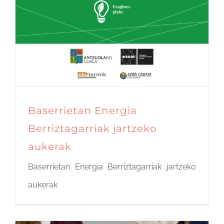
Baserrietan Energia
Berriztagarriak jartzeko
aukerak
Baserrietan Energia Berriztagarriak jartzeko
aukerak