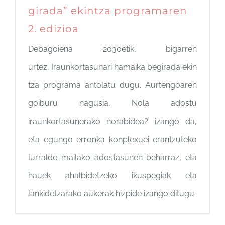
girada” ekintza programaren
2. edizioa
Debagoiena 2030etik, bigarren
urtez, Iraunkortasunari hamaika begirada ekin
tza programa antolatu dugu. Aurtengoaren
goiburu nagusia, Nola adostu
iraunkortasunerako norabidea? izango da,
eta egungo erronka konplexuei erantzuteko
lurralde mailako adostasunen beharraz, eta
hauek ahalbidetzeko ikuspegiak eta
lankidetzarako aukerak hizpide izango ditugu.