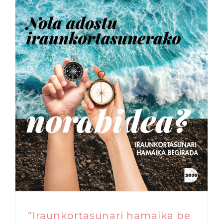
“Iraunkortasunari hamaika be