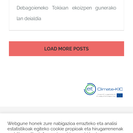
Debagoieneko Tokixan ekoizpen gunerako
lan deialdia
LOAD MORE POSTS
© Copyright 2020 |
Lege Oharra
|
Pribatasun Politika
|
Cookie
Webgune honek zure nabigazioa errazteko eta analisi
estatistikoak egiteko cookie propioak eta hirugarrenenak
Politika