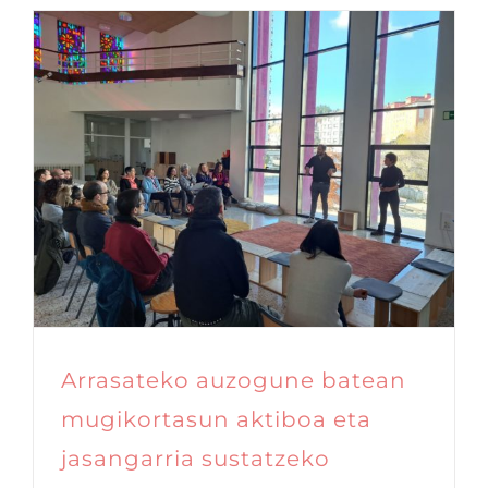
Arrasateko auzogune batean
mugikortasun aktiboa eta
jasangarria sustatzeko