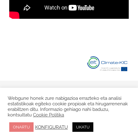
© Copyright 2020 |
Lege Oharra
|
Pribatasun Politika
|
Cookie
Webgune honek zure nabigazioa errazteko eta analisi
estatistikoak egiteko cookie propioak eta hirugarrenenak
Politika
erabiltzen ditu. Informazio gehiago nahi baduzu,
kontsultatu
Cookie Politika
Facebook
Twitter
Instagram
KONFIGURATU
ONARTU
UKATU