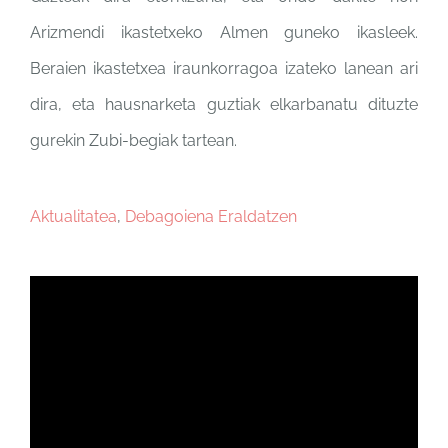
Arizmendi ikastetxeko Almen guneko ikasleek.
Beraien ikastetxea iraunkorragoa izateko lanean ari
dira, eta hausnarketa guztiak elkarbanatu dituzte
gurekin Zubi-begiak tartean.
Aktualitatea
,
Debagoiena Eraldatzen