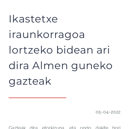
Ikastetxe
iraunkorragoa
lortzeko bidean ari
dira Almen guneko
gazteak
05-04-2022
Gazteak dira etorkizuna, eta ondo dakite hori