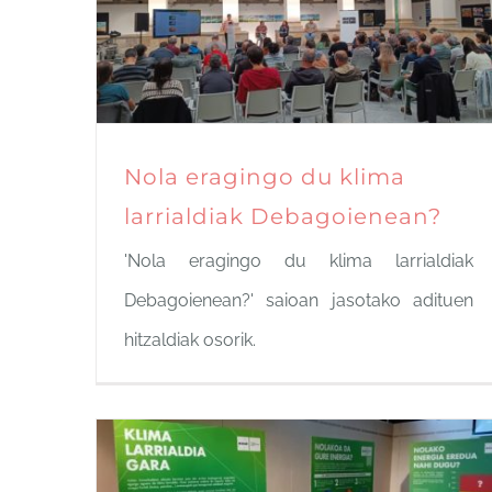
Nola eragingo du klima
larrialdiak Debagoienean?
'Nola eragingo du klima larrialdiak
Debagoienean?' saioan jasotako adituen
hitzaldiak osorik.