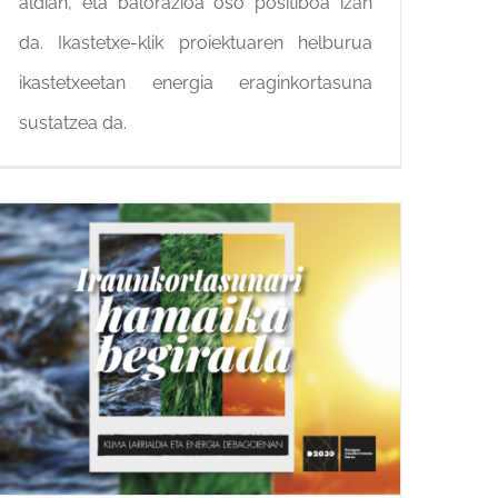
aldian, eta balorazioa oso positiboa izan
da. Ikastetxe-klik proiektuaren helburua
ikastetxeetan energia eraginkortasuna
sustatzea da.