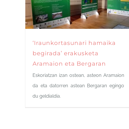
‘Iraunkortasunari hamaika
begirada’ erakusketa
Aramaion eta Bergaran
Eskoriatzan izan ostean, asteon Aramaion
da eta datorren astean Bergaran egingo
du geldialdia.