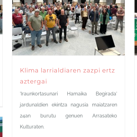
Klima larrialdiaren zazpi ertz
aztergai
'Iraunkortasunari Hamaika Begirada'
jardunaldien ekintza nagusia maiatzaren
24an burutu genuen Arrasateko
Kulturaten.