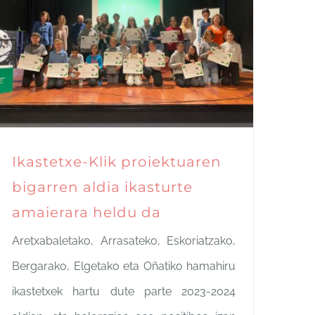
Ikastetxe-Klik proiektuaren
bigarren aldia ikasturte
amaierara heldu da
Aretxabaletako, Arrasateko, Eskoriatzako,
Bergarako, Elgetako eta Oñatiko hamahiru
ikastetxek hartu dute parte 2023-2024