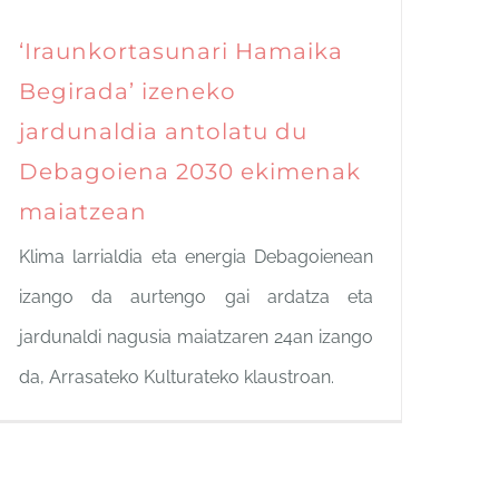
‘Iraunkortasunari Hamaika
Begirada’ izeneko
jardunaldia antolatu du
Debagoiena 2030 ekimenak
maiatzean
Klima larrialdia eta energia Debagoienean
izango da aurtengo gai ardatza eta
jardunaldi nagusia maiatzaren 24an izango
da, Arrasateko Kulturateko klaustroan.