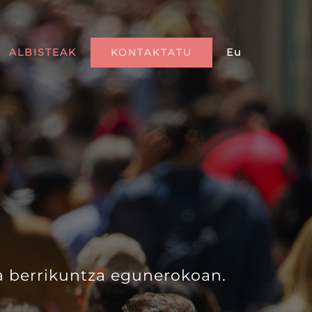
KONTAKTATU
Eu
ALBISTEAK
a berrikuntza egunerokoan.