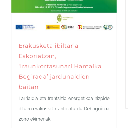
Erakusketa ibiltaria
Eskoriatzan,
‘Iraunkortasunari Hamaika
Begirada’ jardunaldien
baitan
Larrialdia eta trantsizio energetikoa hizpide
dituen erakusketa antolatu du Debagoiena
2030 ekimenak.