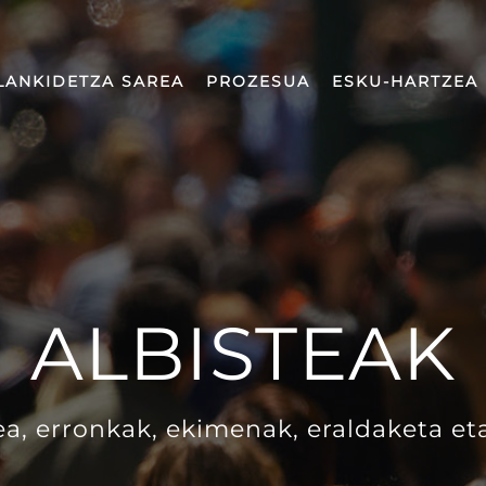
LANKIDETZA SAREA
PROZESUA
ESKU-HARTZEA
ALBISTEAK
a, erronkak, ekimenak, eraldaketa et