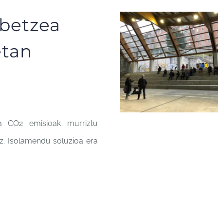
obetzea
etan
ta CO2 emisioak murriztu
ez. Isolamendu soluzioa era