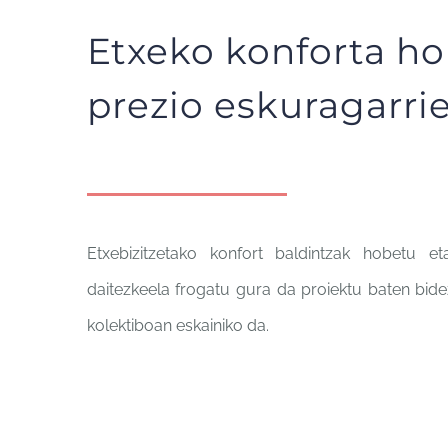
Etxeko konforta h
prezio eskuragarri
Etxebizitzetako konfort baldintzak hobetu e
daitezkeela frogatu gura da proiektu baten bid
kolektiboan eskainiko da.