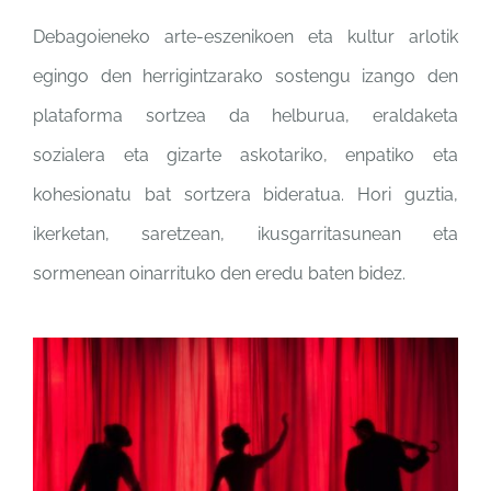
Debagoieneko arte-eszenikoen eta kultur arlotik
egingo den herrigintzarako sostengu izango den
plataforma sortzea da helburua, eraldaketa
sozialera eta gizarte askotariko, enpatiko eta
kohesionatu bat sortzera bideratua. Hori guztia,
ikerketan, saretzean, ikusgarritasunean eta
sormenean oinarrituko den eredu baten bidez.