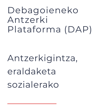
Debagoieneko
Antzerki
Plataforma (DAP)
Antzerkigintza,
eraldaketa
sozialerako