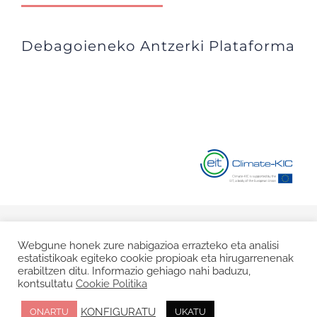
Debagoieneko Antzerki Plataforma
© Copyright 2020 |
Lege Oharra
|
Pribatasun Politika
|
Cookie
Webgune honek zure nabigazioa errazteko eta analisi
estatistikoak egiteko cookie propioak eta hirugarrenenak
Politika
erabiltzen ditu. Informazio gehiago nahi baduzu,
kontsultatu
Cookie Politika
Facebook
Twitter
Instagram
KONFIGURATU
ONARTU
UKATU