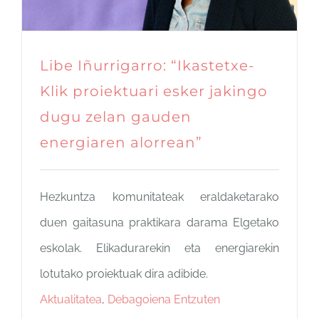
Libe Iñurrigarro: “Ikastetxe-
Klik proiektuari esker jakingo
dugu zelan gauden
energiaren alorrean”
Hezkuntza komunitateak eraldaketarako
duen gaitasuna praktikara darama Elgetako
eskolak. Elikadurarekin eta energiarekin
lotutako proiektuak dira adibide.
Aktualitatea
,
Debagoiena Entzuten