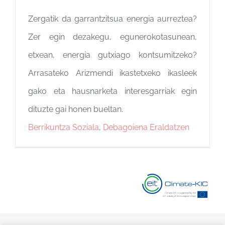
Zergatik da garrantzitsua energia aurreztea?
Zer egin dezakegu, egunerokotasunean,
etxean, energia gutxiago kontsumitzeko?
Arrasateko Arizmendi ikastetxeko ikasleek
gako eta hausnarketa interesgarriak egin
dituzte gai honen bueltan.
Berrikuntza Soziala
,
Debagoiena Eraldatzen