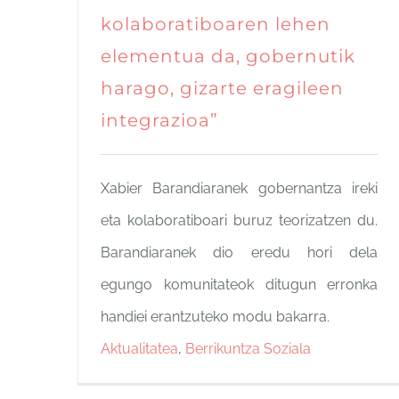
kolaboratiboaren lehen
elementua da, gobernutik
harago, gizarte eragileen
integrazioa”
Xabier Barandiaranek gobernantza ireki
eta kolaboratiboari buruz teorizatzen du.
Barandiaranek dio eredu hori dela
egungo komunitateok ditugun erronka
handiei erantzuteko modu bakarra.
Aktualitatea
,
Berrikuntza Soziala