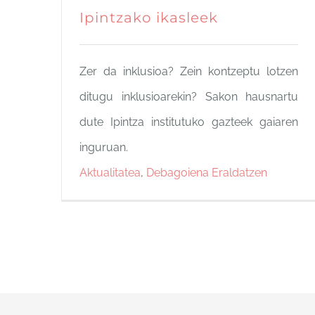
Ipintzako ikasleek
Zer da inklusioa? Zein kontzeptu lotzen
ditugu inklusioarekin? Sakon hausnartu
dute Ipintza institutuko gazteek gaiaren
inguruan.
Aktualitatea
,
Debagoiena Eraldatzen