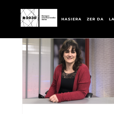
Skip
to
HASIERA
ZER DA
L
content