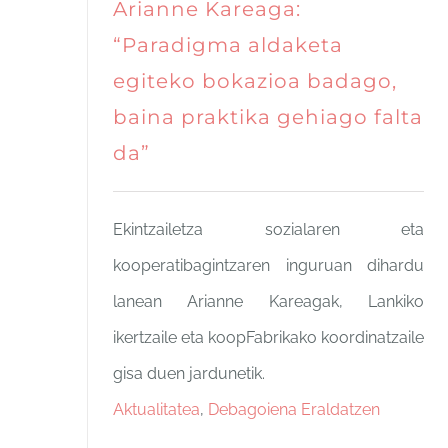
Arianne Kareaga:
“Paradigma aldaketa
egiteko bokazioa badago,
baina praktika gehiago falta
da”
Ekintzailetza sozialaren eta
kooperatibagintzaren inguruan dihardu
lanean Arianne Kareagak, Lankiko
ikertzaile eta koopFabrikako koordinatzaile
gisa duen jardunetik.
Aktualitatea
,
Debagoiena Eraldatzen