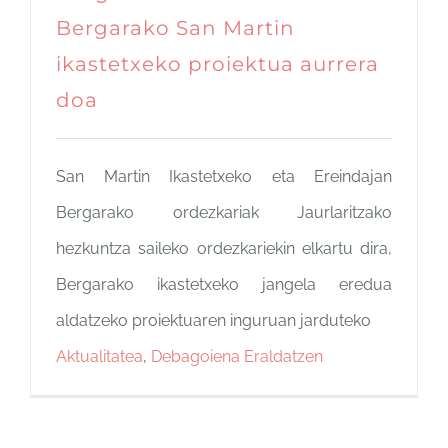
Bergarako San Martin
ikastetxeko proiektua aurrera
doa
San Martin Ikastetxeko eta Ereindajan
Bergarako ordezkariak Jaurlaritzako
hezkuntza saileko ordezkariekin elkartu dira,
Bergarako ikastetxeko jangela eredua
aldatzeko proiektuaren inguruan jarduteko
Aktualitatea
,
Debagoiena Eraldatzen