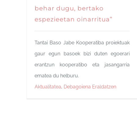
behar dugu, bertako
espezieetan oinarritua”
Tantai Baso Jabe Kooperatiba proiektuak
gaur egun basoek bizi duten egoerari
erantzun kooperatibo eta jasangarria
ematea du helburu.
Aktualitatea
,
Debagoiena Eraldatzen