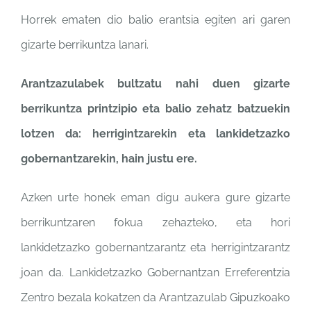
Horrek ematen
dio balio erantsia egiten ari
garen
gizarte berrikuntza
lanari.
Arantzazulabek bultzatu nahi duen
gizarte
berrikuntza printzipio eta
balio zehatz batzuekin
lotzen da:
herrigintzarekin eta lankidetzazko
gobernantzarekin, hain justu ere.
Azken urte honek eman digu
aukera gure gizarte
berrikuntzaren fokua
zehazteko, eta hori
lankidetzazko
gobernantzarantz eta
herrigintzarantz
joan da.
Lankidetzazko Gobernantzan
Erreferentzia
Zentro bezala
kokatzen da Arantzazulab
Gipuzkoako