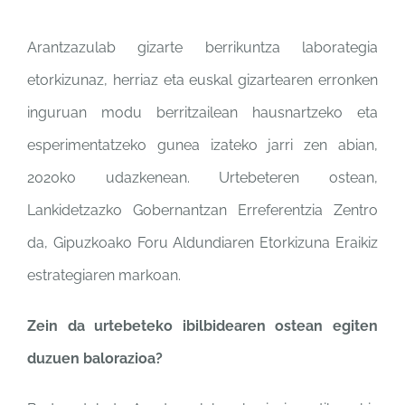
Arantzazulab gizarte
berrikuntza laborategia
etorkizunaz, herriaz eta euskal
gizartearen erronken
inguruan
modu berritzailean
hausnartzeko eta
esperimentatzeko gunea
izateko jarri zen abian,
2020ko
udazkenean. Urtebeteren
ostean,
Lankidetzazko
Gobernantzan Erreferentzia
Zentro
da, Gipuzkoako Foru
Aldundiaren Etorkizuna
Eraikiz
estrategiaren markoan.
Zein da urtebeteko ibilbidearen
ostean egiten
duzuen balorazioa?