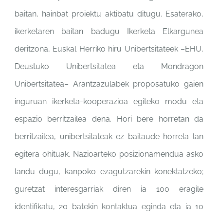
baitan,
hainbat proiektu aktibatu
ditugu. Esaterako,
ikerketaren
baitan badugu Ikerketa
Elkargunea
deritzona, Euskal
Herriko hiru Unibertsitateek
–EHU,
Deustuko Unibertsitatea
eta Mondragon
Unibertsitatea–
Arantzazulabek proposatuko
gaien
inguruan ikerketa-
kooperazioa egiteko modu eta
espazio berritzailea dena. Hori
bere horretan da
berritzailea,
unibertsitateak ez baitaude
horrela lan
egitera ohituak.
Nazioarteko posizionamendua
asko
landu dugu, kanpoko
ezagutzarekin konektatzeko;
guretzat interesgarriak diren
ia 100 eragile
identifikatu, 20
batekin kontaktua eginda eta
ia 10