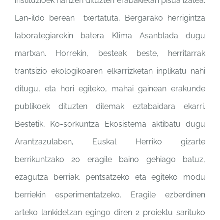
instituzioek
hartzen dituzten erabakietan
pisua izatea.
Lan-ildo berean
txertatuta, Bergarako
herrigintza
laborategiarekin
batera Klima Asanblada dugu
martxan. Horrekin, besteak
beste, herritarrak
trantsizio
ekologikoaren elkarrizketan
inplikatu nahi
ditugu, eta hori
egiteko, mahai gainean
erakunde
publikoek dituzten
dilemak eztabaidara ekarri.
Bestetik, Ko-sorkuntza
Ekosistema aktibatu dugu
Arantzazulaben, Euskal
Herriko gizarte
berrikuntzako
20 eragile baino gehiago batuz,
ezagutza berriak, pentsatzeko
eta egiteko modu
berriekin
esperimentatzeko. Eragile
ezberdinen
arteko lankidetzan
egingo diren 2 proiektu
sarituko