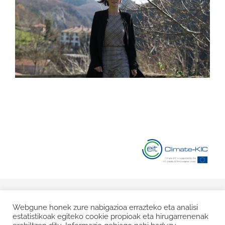
© Copyright 2020 |
Lege Oharra
|
Pribatasun Politika
|
Cookie
Webgune honek zure nabigazioa errazteko eta analisi
estatistikoak egiteko cookie propioak eta hirugarrenenak
Politika