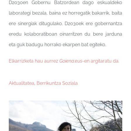
D2030en Gobernu
Batzordean dago eskualdeko
laborategi bezala, baina ez
horregatik bakarrik, baita
ere
sinergiak ditugulako. D2030ek
ere gobernantza
eredu
kolaboratiboan oinarritzen du
bere jarduna
eta guk badugu
horrako ekarpen bat egiteko.
Elkarrizketa hau aurrez
Goiena.eus
-en argitaratu da.
Aktualitatea
,
Berrikuntza Soziala