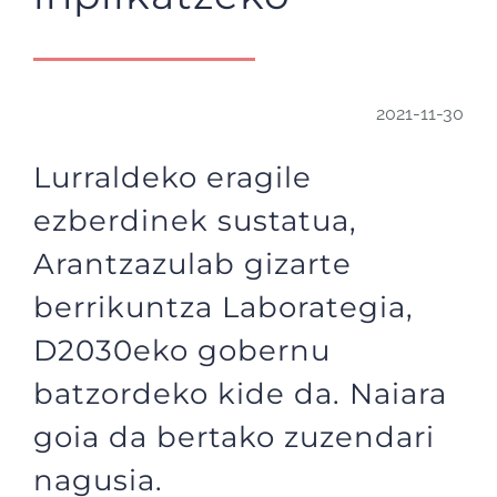
2021-11-30
Lurraldeko eragile
ezberdinek sustatua,
A
rantzazulab
g
izarte
b
errikuntza Laborategia,
D2030eko
g
obernu
b
atzordeko kide da. Naiara
g
oia da bertako zuzendari
nagusia.