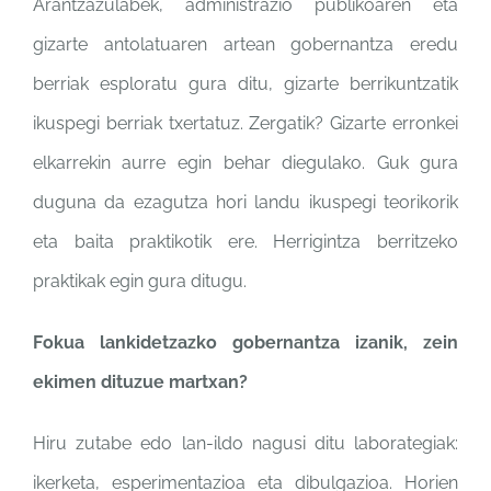
Arantzazulabek,
administrazio publikoaren
eta
gizarte antolatuaren
artean gobernantza eredu
berriak esploratu gura ditu,
gizarte berrikuntzatik
ikuspegi berriak txertatuz.
Zergatik? Gizarte erronkei
elkarrekin aurre egin behar
diegulako. Guk gura
duguna
da ezagutza hori landu
ikuspegi teorikorik
eta baita
praktikotik ere. Herrigintza
berritzeko
praktikak egin
gura ditugu.
Fokua lankidetzazko gobernantza
izanik, zein
ekimen dituzue
martxan?
Hiru zutabe edo lan-ildo nagusi
ditu laborategiak:
ikerketa,
esperimentazioa eta
dibulgazioa. Horien