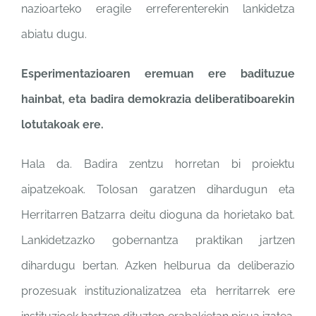
nazioarteko eragile
erreferenterekin lankidetza
abiatu dugu.
Esperimentazioaren eremuan ere
badituzue
hainbat, eta badira
demokrazia deliberatiboarekin
lotutakoak ere.
Hala da. Badira zentzu
horretan bi proiektu
aipatzekoak. Tolosan garatzen
dihardugun eta
Herritarren
Batzarra deitu dioguna da
horietako bat.
Lankidetzazko
gobernantza praktikan jartzen
dihardugu bertan. Azken
helburua da deliberazio
prozesuak instituzionalizatzea
eta herritarrek ere