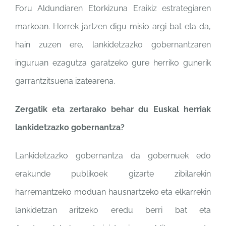
Foru Aldundiaren
Etorkizuna Eraikiz
estrategiaren
markoan. Horrek
jartzen digu misio argi bat eta
da,
hain zuzen ere,
lankidetzazko gobernantzaren
inguruan ezagutza garatzeko
gure herriko gunerik
garrantzitsuena izatearena.
Zergatik eta zertarako behar du
Euskal herriak
lankidetzazko
gobernantza?
Lankidetzazko gobernantza da
gobernuek edo
erakunde
publikoek gizarte zibilarekin
harremantzeko moduan
hausnartzeko eta elkarrekin
lankidetzan aritzeko eredu
berri bat eta