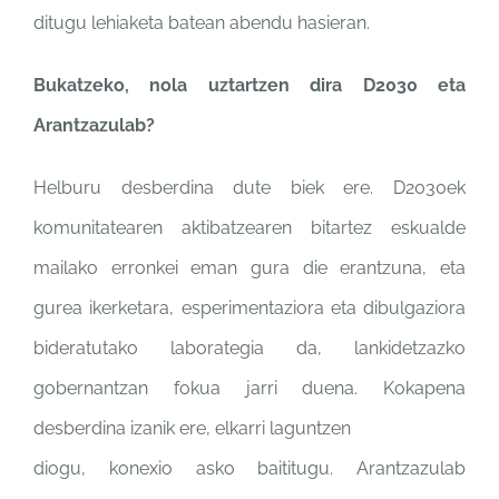
ditugu lehiaketa
batean abendu hasieran.
Bukatzeko, nola uztartzen dira
D2030 eta
Arantzazulab?
Helburu desberdina dute biek
ere. D2030ek
komunitatearen
aktibatzearen bitartez eskualde
mailako erronkei eman gura
die erantzuna, eta
gurea
ikerketara, esperimentaziora
eta dibulgaziora
bideratutako
laborategia da, lankidetzazko
gobernantzan fokua jarri
duena. Kokapena
desberdina
izanik ere, elkarri laguntzen
diogu, konexio asko baititugu.
Arantzazulab