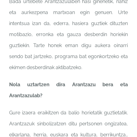
Bada urtebete Arantzazulaben
hasi ginenetik, nahiz
eta
aurkezpena martxoan egin
genuen. Urte
intentsua izan da,
ederra, hasiera guztiek
dituzten
motibazio, erronka eta
gauza desberdin horiekin
guztiekin. Tarte honek eman
digu aukera oinarri
sendo bat
jartzeko, programa bat
egonkortzeko eta
ekimen
desberdinak aktibatzeko.
Nola uztartzen dira Arantzazu bera
eta
Arantzazulab?
Gure izaera eraikitzen da balio
horietatik guztietatik.
Arantzazuk sinbolizatzen ditu
pertsonen ongizatea,
elkarlana,
herria, euskara eta kultura,
berrikuntza…