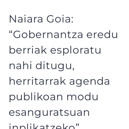
Naiara Goia:
“Gobernantza eredu
berriak esploratu
nahi ditugu,
herritarrak agenda
publikoan modu
esanguratsuan
inplikatzeko”