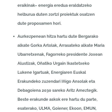
eraikinak– energia eredua eraldatzeko
helburua duten zortzi proiektuk osatzen
dute proposamen hori.
Aurkezpenean hitza hartu dute Bergarako
alkate Gorka Artolak, Arrasateko alkate Maria
Ubarretxenak, Fagorreko presidente Joxean
Alustizak, Oñatiko Urgain Ikastetxeko
Lukene Igartuak, Energiaren Euskal
Erakundeko zuzendari Iñigo Ansolak eta
Debagoiena 2030 sareko Aritz Ameztegik.
Beste erakunde askok ere hartu du parte,
esaterako, ULMA, Goiener, Ekoon, EMUN,