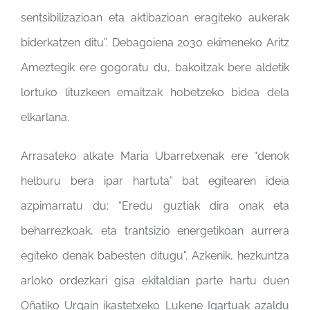
sentsibilizazioan eta aktibazioan eragiteko aukerak
biderkatzen ditu”. Debagoiena 2030 ekimeneko Aritz
Ameztegik ere gogoratu du, bakoitzak bere aldetik
lortuko lituzkeen emaitzak hobetzeko bidea dela
elkarlana.
Arrasateko alkate Maria Ubarretxenak ere “denok
helburu bera ipar hartuta” bat egitearen ideia
azpimarratu du: “Eredu guztiak dira onak eta
beharrezkoak, eta trantsizio energetikoan aurrera
egiteko denak babesten ditugu”. Azkenik, hezkuntza
arloko ordezkari gisa ekitaldian parte hartu duen
Oñatiko Urgain ikastetxeko Lukene Igartuak azaldu