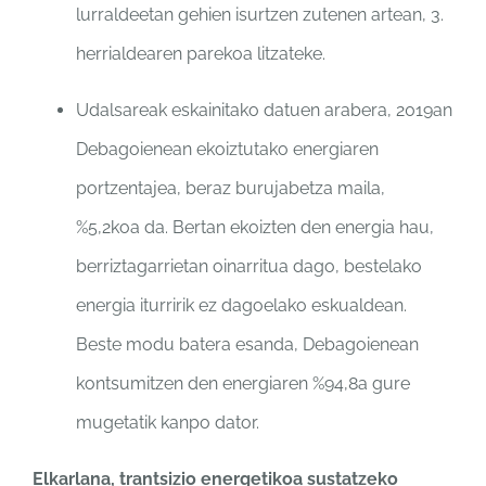
lurraldeetan gehien isurtzen zutenen artean, 3.
herrialdearen parekoa litzateke.
Udalsareak eskainitako datuen arabera, 2019an
Debagoienean ekoiztutako energiaren
portzentajea, beraz burujabetza maila,
%5,2koa da. Bertan ekoizten den energia hau,
berriztagarrietan oinarritua dago, bestelako
energia iturririk ez dagoelako eskualdean.
Beste modu batera esanda, Debagoienean
kontsumitzen den energiaren %94,8a gure
mugetatik kanpo dator.
Elkarlana, trantsizio energetikoa sustatzeko