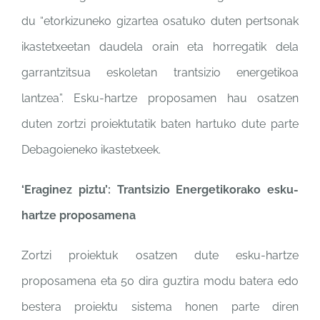
du “etorkizuneko gizartea osatuko duten pertsonak
ikastetxeetan daudela orain eta horregatik dela
garrantzitsua eskoletan trantsizio energetikoa
lantzea”. Esku-hartze proposamen hau osatzen
duten zortzi proiektutatik baten hartuko dute parte
Debagoieneko ikastetxeek.
‘Eraginez piztu’: Trantsizio Energetikorako esku-
hartze proposamena
Zortzi proiektuk osatzen dute esku-hartze
proposamena eta 50 dira guztira modu batera edo
bestera proiektu sistema honen parte diren