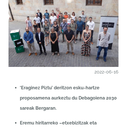
2022-06-16
‘Eraginez Piztu’ deritzon esku-hartze
proposamena aurkeztu du Debagoiena 2030
sareak Bergaran.
Eremu hiritarreko –etxebizitzak eta