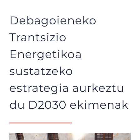
Debagoieneko
Trantsizio
Energetikoa
sustatzeko
estrategia aurkeztu
du D2030 ekimenak