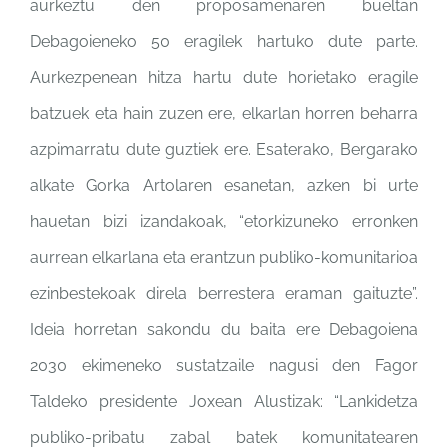
aurkeztu den proposamenaren bueltan
Debagoieneko 50 eragilek hartuko dute parte.
Aurkezpenean hitza hartu dute horietako eragile
batzuek eta hain zuzen ere, elkarlan horren beharra
azpimarratu dute guztiek ere. Esaterako, Bergarako
alkate Gorka Artolaren esanetan, azken bi urte
hauetan bizi izandakoak, “etorkizuneko erronken
aurrean elkarlana eta erantzun publiko-komunitarioa
ezinbestekoak direla berrestera eraman gaituzte”.
Ideia horretan sakondu du baita ere Debagoiena
2030 ekimeneko sustatzaile nagusi den Fagor
Taldeko presidente Joxean Alustizak: “Lankidetza
publiko-pribatu zabal batek komunitatearen