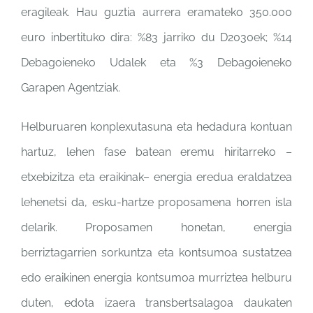
eragileak. Hau guztia aurrera eramateko 350.000
euro inbertituko dira: %83 jarriko du D2030ek; %14
Debagoieneko Udalek eta %3 Debagoieneko
Garapen Agentziak.
Helburuaren konplexutasuna eta hedadura kontuan
hartuz, lehen fase batean eremu hiritarreko –
etxebizitza eta eraikinak– energia eredua eraldatzea
lehenetsi da, esku-hartze proposamena horren isla
delarik. Proposamen honetan, energia
berriztagarrien sorkuntza eta kontsumoa sustatzea
edo eraikinen energia kontsumoa murriztea helburu
duten, edota izaera transbertsalagoa daukaten