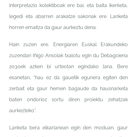
interpretazio kolektiboak ere bai, eta baita ikerketa,
legedi eta abarren arakatze sakonak ere. Lanketa
horren emaitza da gaur aurkeztu dena.
Hain zuzen ere, Energiaren Euskal Erakundeko
zuzendari Iñigo Ansolak txalotu egin du Debagoiena
2030ek azken bi urteotan egindako lana. Bere
esanetan, “hau ez da gauetik egunera egiten den
zerbait eta gaur hemen bagaude da hausnarketa
baten ondorioz sortu diren proiektu zehatzak
aurkezteko”.
Lanketa bera elkarlanean egin den moduan, gaur