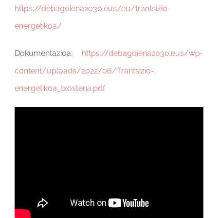
https://debagoiena2030.eus/eu/trantsizio-
energetikoa/
Dokumentazioa:
https://debagoiena2030.eus/wp-
content/uploads/2022/06/Trantsizio-
energetikoa_txostena.pdf