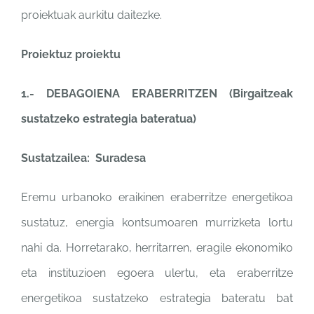
proiektuak aurkitu daitezke.
Proiektuz proiektu
1.- DEBAGOIENA ERABERRITZEN (Birgaitzeak
sustatzeko estrategia bateratua)
Sustatzailea: Suradesa
Eremu urbanoko eraikinen eraberritze energetikoa
sustatuz, energia kontsumoaren murrizketa lortu
nahi da. Horretarako, herritarren, eragile ekonomiko
eta instituzioen egoera ulertu, eta eraberritze
energetikoa sustatzeko estrategia bateratu bat