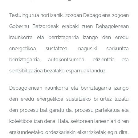
Testuingurua hori izanik, 2020an Debagoiena 2030en
Gobernu Batzordeak erabaki zuen Debagoienean
iraunkorra eta berriztagarria izango den eredu
energetikoa sustatzea: nagusiki sorkuntza
berriztagarria, autokontsumoa, efizientzia eta
sentsibilizazioa bezalako esparruak landuz.
Debagoienean iraunkorra eta berriztagarria izango
den eredu energetikoa sustatzeko bi urtez luzatu
den prozesu bat garatu da, prozesu partekatua eta
kolektiboa izan dena. Hala, sektorean lanean ari diren
erakundeetako ordezkariekin elkarrizketak egin dira,