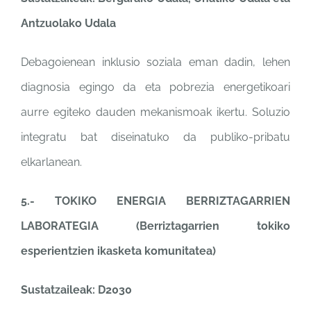
Antzuolako Udala
Debagoienean inklusio soziala eman dadin, lehen
diagnosia egingo da eta pobrezia energetikoari
aurre egiteko dauden mekanismoak ikertu. Soluzio
integratu bat diseinatuko da publiko-pribatu
elkarlanean.
5.- TOKIKO ENERGIA BERRIZTAGARRIEN
LABORATEGIA (Berriztagarrien tokiko
esperientzien ikasketa komunitatea)
Sustatzaileak: D2030