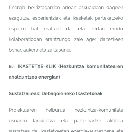
Energia berriztagarrien arloan eskualdean dagoen
ezagutza, esperientziak eta ikasketak partekatzeko
esparru bat eratuko da, eta bertan modu
kolaboratiboan erantzungo zaie ager daitezkeen
behar, aukera eta zailtasunei.
6.- IKASTETXE-KLIK (Hezkuntza komunitatearen
ahalduntzea energian)
Sustatzaileak: Debagoieneko Ikastetxeak
Proiektuaren helburua hezkuntza-komunitate
osoaren lankidetza eta parte-hartze aktiboa
sustatzea da, ikastetxeetan energia-aurrezpena eta