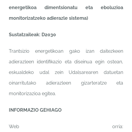
energetikoa dimentsionatu eta eboluzioa
monitorizatzeko adierazle sistema)
Sustatzaileak: D2030
Trantsizio energetikoan gako izan daitezkeen
adierazleen identifikazio eta diseinua egin ostean,
eskualdeko udal zein Udalsarearen datuetan
oinarritutako adierazleen gizarteratze eta
monitorizazioa egitea.
INFORMAZIO GEHIAGO
Web orria: