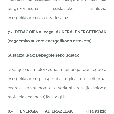
eraginkortasuna sustatzeko, trantsizio
energetikoaren gaia gizarteratuz.
7.- DEBAGOIENA 2030 AUKERA ENERGETIKOAK
(2030erako aukera energetikoen azteketa)
Sustatzaileak: Debagoieneko udalak
Debagoienean etorkizunean emango den egoera
energetikoaren prospektiba egitea da helburua,
energia kontsumoa eta sorkuntzaren (teknologia
mota eta ahalmena) ikuspegitik.
8.- ENERGIA ADIERAZLEAK (Trantsizio