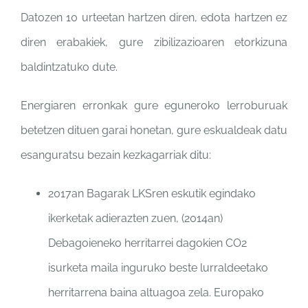
Datozen 10 urteetan hartzen diren, edota hartzen ez
diren erabakiek, gure zibilizazioaren etorkizuna
baldintzatuko dute.
Energiaren erronkak gure eguneroko lerroburuak
betetzen dituen garai honetan, gure eskualdeak datu
esanguratsu bezain kezkagarriak ditu:
2017an Bagarak LKSren eskutik egindako
ikerketak adierazten zuen, (2014an)
Debagoieneko herritarrei dagokien CO2
isurketa maila inguruko beste lurraldeetako
herritarrena baina altuagoa zela. Europako