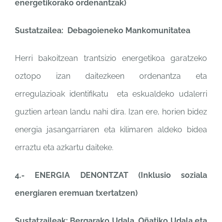
energetikorako ordenantzak)
Sustatzailea: Debagoieneko Mankomunitatea
Herri bakoitzean trantsizio energetikoa garatzeko
oztopo izan daitezkeen ordenantza eta
erregulazioak identifikatu eta eskualdeko udalerri
guztien artean landu nahi dira. Izan ere, horien bidez
energia jasangarriaren eta kilimaren aldeko bidea
erraztu eta azkartu daiteke.
4.- ENERGIA DENONTZAT (Inklusio soziala
energiaren eremuan txertatzen)
Sustatzaileak: Bergarako Udala, Oñatiko Udala eta