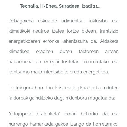
Tecnalia, H-Enea, Suradesa, Izadi 21…
Debagoiena eskualde adimentsu, inklusibo eta
klimatikoki neutroa izatea lortze bidean, trantsizio
energetikoaren erronka lehentasuna da. Aldaketa
klimatikoa eragiten duten faktoreen artean
nabarmena da erregai fosiletan oinarritutako eta
kontsumo maila intentsiboko eredu energetikoa.
Testuinguru horretan, krisi ekologikoa sortzen duten
faktoreak gainditzeko dugun denbora mugatua da:
“erlojupeko eraldaketa” eman beharko da eta
hurrengo hamarkada gakoa izango da horretarako.