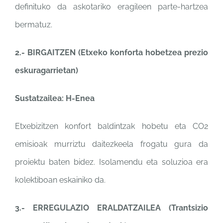
definituko da askotariko eragileen parte-hartzea
bermatuz.
2.- BIRGAITZEN (Etxeko konforta hobetzea prezio
eskuragarrietan)
Sustatzailea: H-Enea
Etxebizitzen konfort baldintzak hobetu eta CO2
emisioak murriztu daitezkeela frogatu gura da
proiektu baten bidez. Isolamendu eta soluzioa era
kolektiboan eskainiko da.
3.- ERREGULAZIO ERALDATZAILEA (Trantsizio