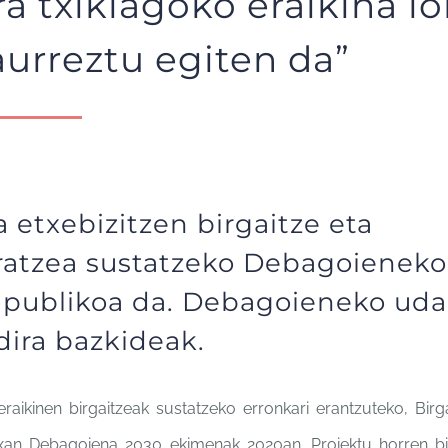
a txikiagoko eraikina lo
aurreztu egiten da”
 etxebizitzen birgaitze eta
ratzea sustatzeko Debagoieneko
a
publikoa da. Debagoieneko uda
dira bazkideak.
eraikinen
birgaitzeak sustatzeko
erronkari erantzuteko,
Birg
xan Debagoiena
2030 ekimenak 2020an.
Proiektu horren b