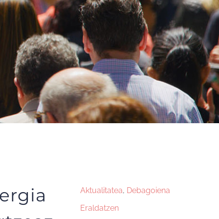
nergia
Aktualitatea
,
Debagoiena
Eraldatzen