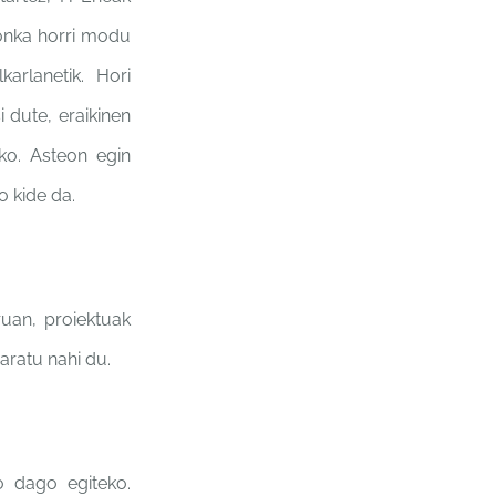
ronka horri modu
karlanetik.
Hori
i dute, eraikinen
eko. Asteon egin
o kide da.
ruan,
proiektuak
aratu nahi du.
o dago egiteko.