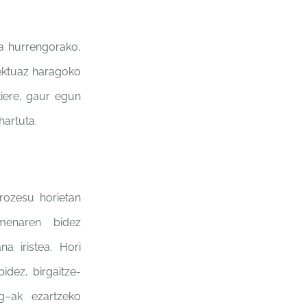
ra
hurrengorako,
ektuaz haragoko
tiere, gaur
egun
hartuta.
rozesu horietan
imenaren bidez
gana
iristea. Hori
bidez,
birgaitze-
g
–
ak ezartzeko