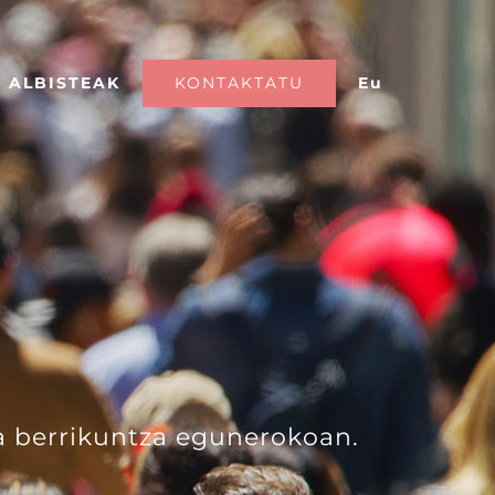
KONTAKTATU
Eu
ALBISTEAK
a berrikuntza egunerokoan.