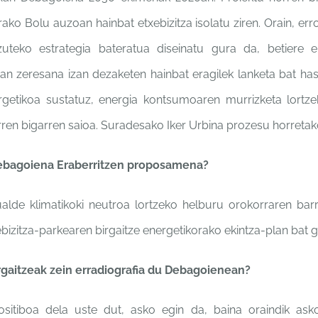
arako
Bolu auzoan hainbat
etxebizitza isolatu ziren.
Orain, er
tzuteko
estrategia bateratua diseinatu
gura da, betiere el
ean
zeresana izan dezaketen
hainbat eragilek lanketa bat
has
ergetikoa
sustatuz, energia
kontsumoaren murrizketa
lortz
rren bigarren saioa.
Suradesako Iker Urbina
prozesu horretak
Debagoiena
Eraberritzen proposamena?
ualde
klimatikoki neutroa lortzeko
helburu orokorraren bar
ebizitza-parkearen birgaitze
energetikorako ekintza-plan
bat g
rgaitzeak zein
erradiografia du Debagoienean?
positiboa dela
uste dut, asko egin da, baina
oraindik ask