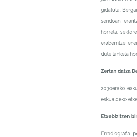
gidatuta, Berg
sendoan eran
horrela, sektor
eraberritze en
dute
lanketa ho
Zertan datza 
2030erako esk
eskualdeko
etx
Etxebizitzen bi
Erradiografia 