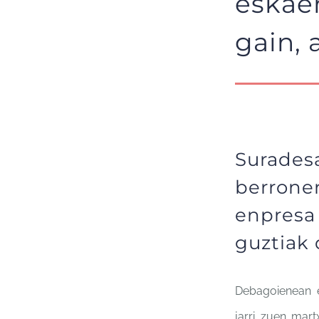
eskaer
gain, 
Suradesa
berrone
enpres
guztiak 
Debagoienean 
jarri
zuen mart