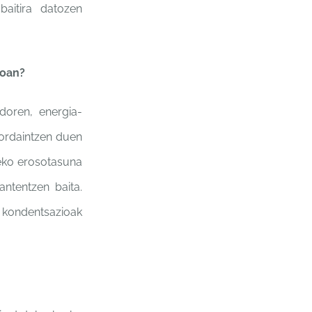
 baitira
datozen
koan?
ndoren,
energia-
ordaintzen duen
eko erosotasuna
ntentzen baita.
a
kondentsazioak