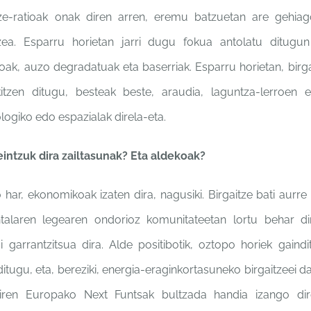
tze-ratioak onak
diren arren, eremu batzuetan
are gehiag
tzea. Esparru
horietan jarri dugu fokua
antolatu ditugu
ikoak, auzo degradatuak
eta baserriak. Esparru
horietan, birg
itzen ditugu,
besteak beste, araudia,
laguntza-lerroen 
ologiko edo
espazialak direla-eta.
intzuk dira
zailtasunak? Eta aldekoak?
o har,
ekonomikoak izaten dira,
nagusiki. Birgaitze bati aurre
ntalaren legearen
ondorioz komunitateetan
lortu behar d
si
garrantzitsua dira. Alde
positibotik, oztopo horiek
gaindi
ditugu, eta,
bereziki, energia-
eraginkortasuneko birgaitzeei
da
 diren Europako Next
Funtsak bultzada handia
izango di