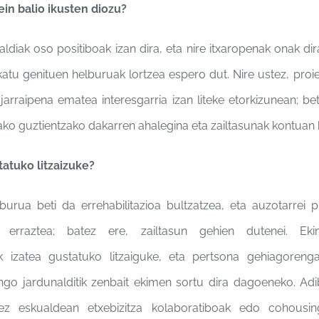
zein balio ikusten
diozu?
naldiak oso
positiboak izan dira, eta nire
itxaropenak onak di
nkatu genituen helburuak
lortzea espero dut. Nire ustez,
proi
 jarraipena ematea
interesgarria izan liteke
etorkizunean; be
zako
guztientzako dakarren
ahalegina eta zailtasunak
kontuan 
tatuko litzaizuke?
lburua beti da
errehabilitazioa bultzatzea, eta
auzotarrei p
a erraztea; batez
ere, zailtasun gehien dutenei.
Ek
ak izatea
gustatuko litzaiguke, eta
pertsona gehiagoren
ngo jardunalditik
zenbait ekimen sortu dira
dagoeneko. Adi
dez
eskualdean etxebizitza
kolaboratiboak edo
cohousin