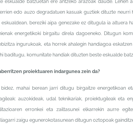
ste eskualde
batzuetan ere antzeko arazoak
daude. Lehen a
serrien
edo auzo degradatuen kasuak
guztiek dituzte neurri
 eskualdean, bereziki
aipa genezake ez ditugula ia
altuera h
hienak energetikoki
birgaitu direla dagoeneko.
Ditugun komu
ebizitza
ingurukoak, eta horrek
ahalegin handiagoa eskatze
hi baditugu, komunitate
handiak dituzten beste
eskualde bat
aberritzen
proiektuaren indargunea zein da?
 bidez, mahai
berean jarri ditugu birgaitze
energetikoan et
ragileak:
auzokideak, udal teknikariak,
proiektugileak eta e
litazioaren erronkei
eta zailtasunei elkarrekin
aurre egite
liagarri zaigu
egunerokotasunean ditugun
oztopoak gainditz