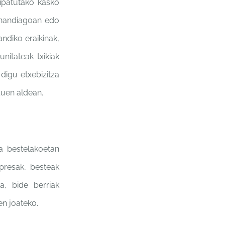
ipatutako
kasko
handiagoan edo
andiko eraikinak,
nitateak txikiak
n
digu etxebizitza
zuen aldean.
a bestelakoetan
npresak,
besteak
a, bide berriak
en joateko
.