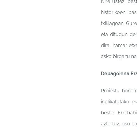
Nire ustez, be
historikoen, ba
txikiagoan.
Gure
eta
ditugun ge
dira, hamar etx
asko birgaitu
na
Debagoiena Er
Proiektu honen
inplikatutako e
beste.
Errehabi
aztertuz, oso ba