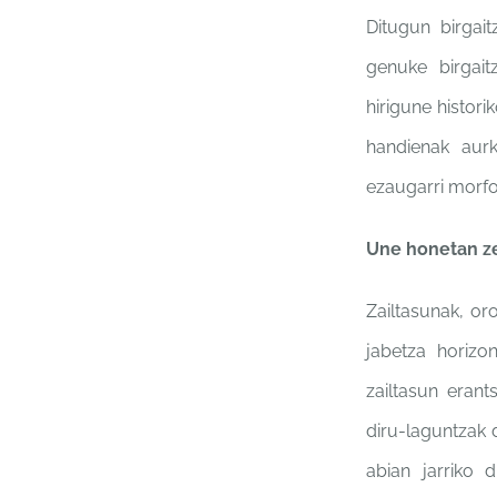
Ditugun birgai
genuke birgai
hirigune
histor
handienak aurk
ezaugarri morf
Une honetan ze
Zailtasunak, or
jabetza
horizo
zailtasun erant
diru-laguntzak 
abian
jarriko