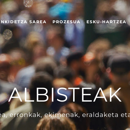
ANKIDETZA SAREA
PROZESUA
ESKU-HARTZEA
ALBISTEAK
a, erronkak, ekimenak, eraldaketa et