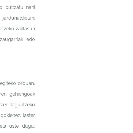
o bultzatu nahi
n
jardunaldietan:
aitzeko zailtasun
ezaugarriak
edo
egiteko orduan,
iren gehiengoak
tzen laguntzeko
gokienez, laster
rela uste dugu,