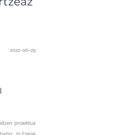
rtzeaz
2022-06-29
l
aitzen proiektua
itartez,
H-Eneak