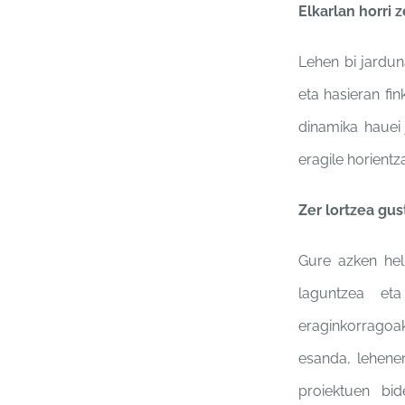
Elkarlan horri 
Lehen bi jardu
eta hasieran
fi
dinamika
hauei
eragile horient
Zer lortzea gus
Gure azken he
laguntzea et
eraginkorrago
esanda,
lehene
proiektuen bi