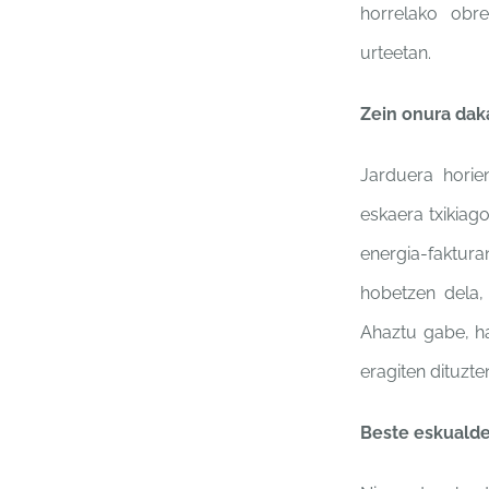
horrelako obr
urteetan.
Zein onura dak
Jarduera hori
eskaera txikiag
energia-
faktur
hobetzen dela,
Ahaztu
gabe, ha
eragiten
dituzte
Beste eskuald