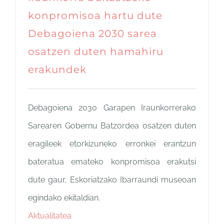
konpromisoa hartu dute
Debagoiena 2030 sarea
osatzen duten hamahiru
erakundek
Debagoiena 2030 Garapen Iraunkorrerako
Sarearen Gobernu Batzordea osatzen duten
eragileek etorkizuneko erronkei erantzun
bateratua emateko konpromisoa erakutsi
dute gaur, Eskoriatzako Ibarraundi museoan
egindako ekitaldian.
Aktualitatea