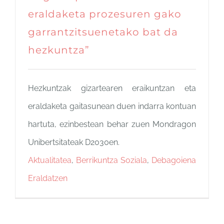
eraldaketa prozesuren gako
garrantzitsuenetako bat da
hezkuntza”
Hezkuntzak gizartearen eraikuntzan eta
eraldaketa gaitasunean duen indarra kontuan
hartuta, ezinbestean behar zuen Mondragon
Unibertsitateak D2030en.
Aktualitatea
,
Berrikuntza Soziala
,
Debagoiena
Eraldatzen