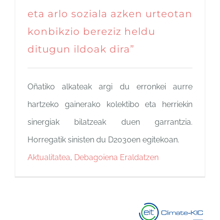
eta arlo soziala azken urteotan
konbikzio bereziz heldu
ditugun ildoak dira”
Oñatiko alkateak argi du erronkei aurre
hartzeko gainerako kolektibo eta herriekin
sinergiak bilatzeak duen garrantzia.
Horregatik sinisten du D2030en egitekoan.
Aktualitatea
,
Debagoiena Eraldatzen