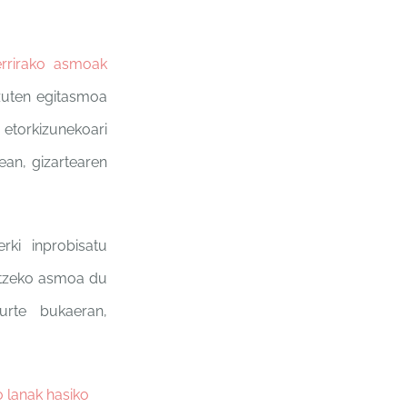
errirako asmoak
 zuten egitasmoa
 etorkizunekoari
rean, gizartearen
rki inprobisatu
latzeko asmoa du
urte bukaeran,
o lanak hasiko