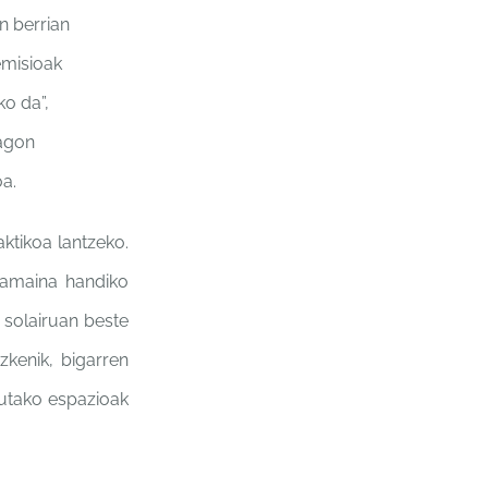
n berrian
emisioak
ko da”,
ragon
oa.
aktikoa lantzeko.
 tamaina handiko
 solairuan beste
zkenik, bigarren
ndutako espazioak