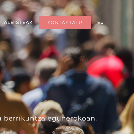
KONTAKTATU
Eu
ALBISTEAK
a berrikuntza egunerokoan.