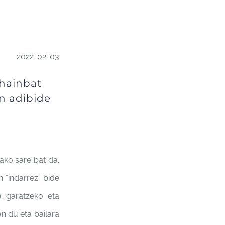
2022-02-03
 hainbat
en adibide
ako sare bat da.
 “indarrez” bide
a garatzeko eta
n du eta bailara