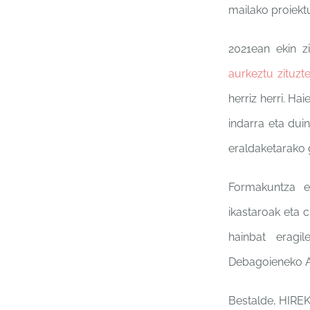
mailako proiektu
2021ean ekin zi
aurkeztu zituzt
herriz herri. H
indarra eta duin
eraldaketarako g
Formakuntza es
ikastaroak eta 
hainbat eragi
Debagoieneko An
Bestalde, HIREK