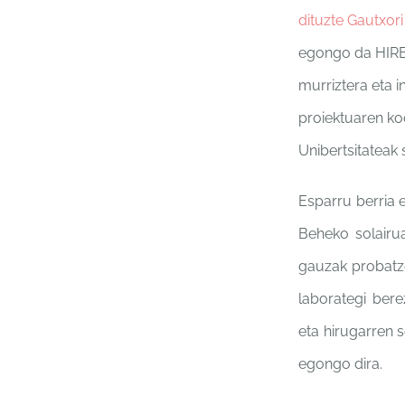
dituzte Gautxor
egongo da HIREKI
murriztera eta 
proiektuaren ko
Unibertsitateak
Esparru berria e
Beheko solairua
gauzak probatze
laborategi bere
eta hirugarren s
egongo dira.