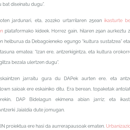
 bat diseinatu dugu”.
oten jardunari, eta, 2022ko urtarrilaren 25ean
ikasturte b
en
plataformako kideek. Horrez gain, hilaren 29an aurkeztu
aien helburua da Debagoieneko egungo “kultura sustatzea” eta
tasuna ematea: “Izan ere, antzerkigintza, eta kultura orokor
iltza bezala ulertzen dugu”.
kaintzen jarraitu gura du DAPek aurten ere, eta antze
clown saioak ere eskainiko ditu. Era berean, topaketak anto
lerekin, DAP Bidelagun ekimena abian jarriz; eta ikast
tzerki Jaialdia dute jomugan.
IN proiektua ere hasi da aurrerapausoak ematen.
Urbanizazi