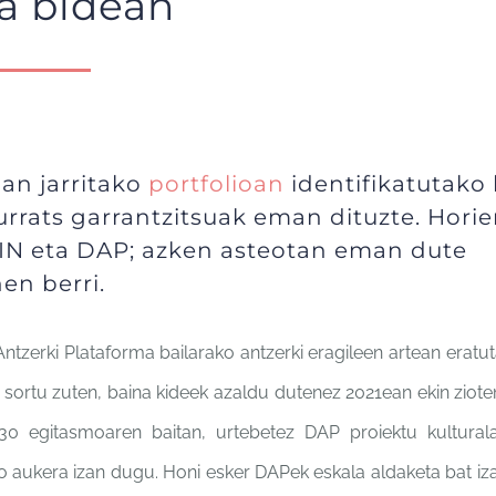
ra bidean
an jarritako
portfolioan
identifikatutako
urrats garrantzitsuak eman dituzte. Hori
IN eta DAP; azken asteotan eman dute
en berri.
tzerki Plataforma bailarako antzerki eragileen artean eratut
 sortu zuten, baina kideek azaldu dutenez 2021ean ekin zioten
2030 egitasmoaren baitan, urtebetez DAP proiektu kultural
o aukera izan dugu. Honi esker DAPek eskala aldaketa bat iza