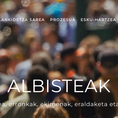
LANKIDETZA SAREA
PROZESUA
ESKU-HARTZEA
ALBISTEAK
a, erronkak, ekimenak, eraldaketa et