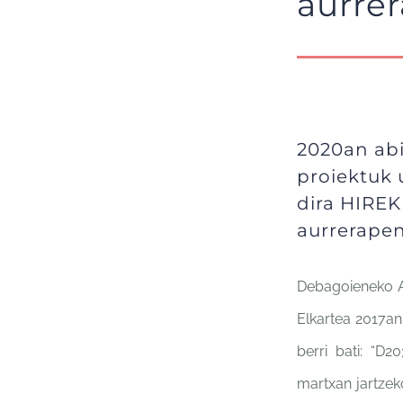
aurre
2020an abi
proiektuk 
dira HIREK
aurrerapen
Debagoieneko An
Elkartea 2017an
berri bati: “D
martxan jartzek